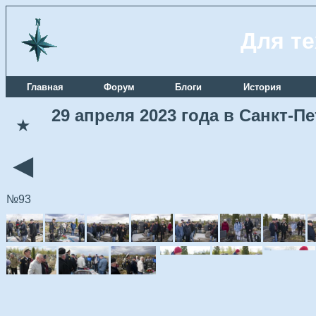
Для те
Главная
Форум
Блоги
История
29 апреля 2023 года в Санкт-
★
◄
№93