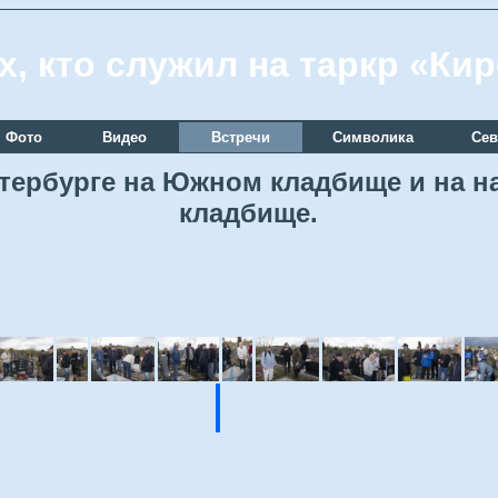
х, кто служил на таркр «Ки
Фото
Видео
Встречи
Символика
Сев
Петербурге на Южном кладбище и на
кладбище.