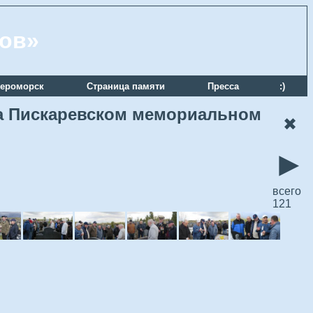
ров»
ероморск
Страница памяти
Пресса
:)
 на Пискаревском мемориальном
✖
►
всего
121