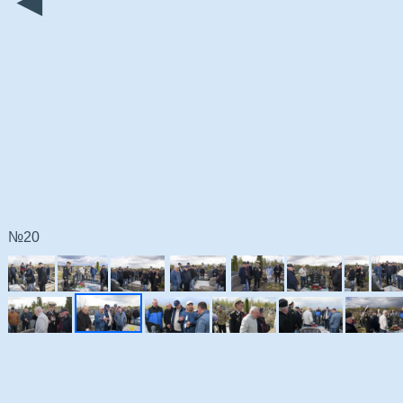
◄
№20