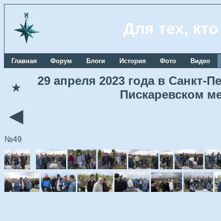
Для тех, кт
Главная
Форум
Блоги
История
Фото
Видео
29 апреля 2023 года в Санкт-
★
Пискаревском м
◄
№49