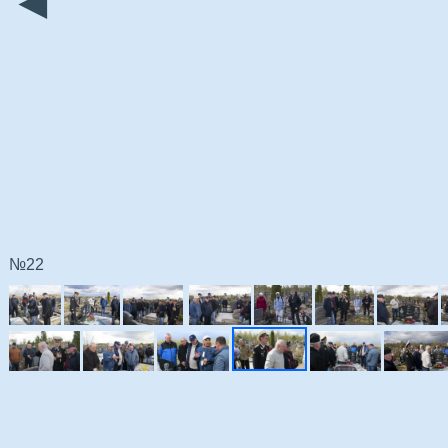
◄
№22