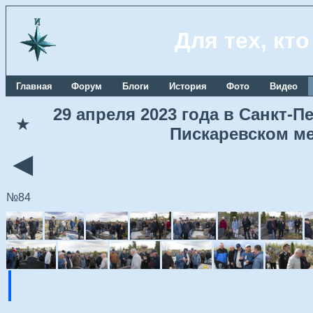
Для тех, кт
Главная
Форум
Блоги
История
Фото
Видео
29 апреля 2023 года в Санкт-
★
Пискаревском м
◄
№84