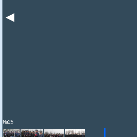
◄
№25