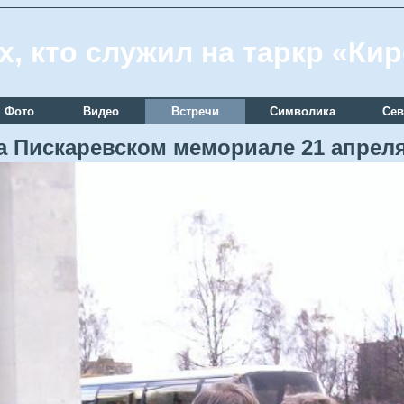
х, кто служил на таркр «Ки
Фото
Видео
Встречи
Символика
Сев
а Пискаревском мемориале 21 апреля