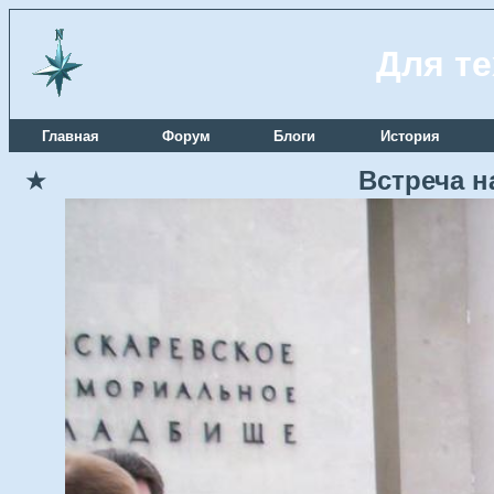
Для те
Главная
Форум
Блоги
История
★
Встреча н