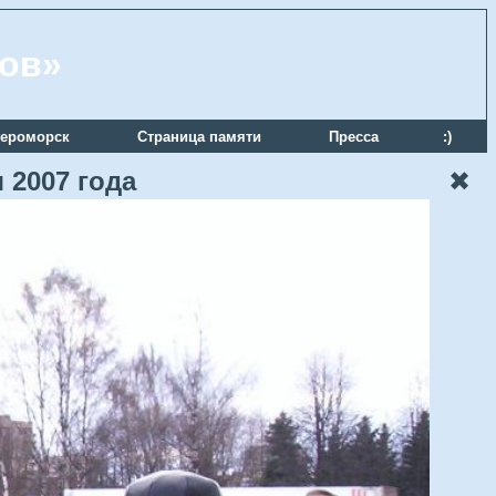
ров»
ероморск
Страница памяти
Пресса
:)
 2007 года
✖