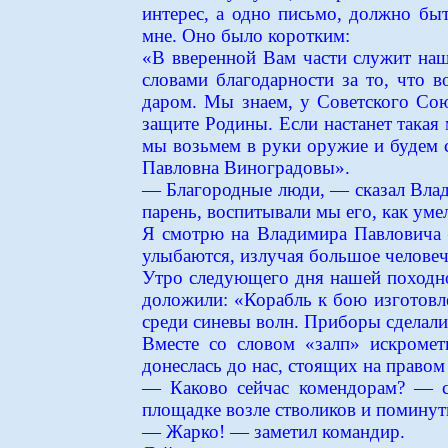
интерес, а одно письмо, должно быт
мне. Оно было коротким:
«В вверенной Вам части служит наш
словами благодарности за то, что 
даром. Мы знаем, у Советского Сою
защите Родины. Если настанет такая м
мы возьмем в руки оружие и будем с
Павловна Виноградовы».
— Благородные люди, — сказал Влад
парень, воспитывали мы его, как уме
Я смотрю на Владимира Павловича —
улыбаются, излучая большое человеч
Утро следующего дня нашей походной
доложили: «Корабль к бою изготовл
среди синевы волн. Приборы сделали 
Вместе со словом «залп» искромет
донеслась до нас, стоящих на правом
— Каково сейчас комендорам? — ск
площадке возле стволиков и поминут
— Жарко! — заметил командир.