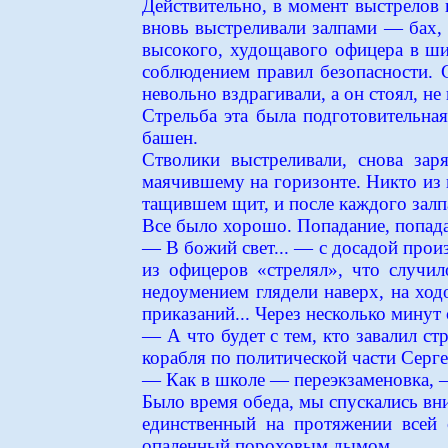
Действительно, в момент выстрелов 
вновь выстреливали залпами — бах, 
высокого, худощавого офицера в ши
соблюдением правил безопасности. С
невольно вздрагивали, а он стоял, н
Стрельба эта была подготовительна
башен.
Стволики выстреливали, снова за
маячившему на горизонте. Никто из н
тащившем щит, и после каждого залпа
Все было хорошо. Попадание, попадан
— В божий свет... — с досадой прои
из офицеров «стрелял», что случил
недоумением глядели наверх, на ход
приказаний... Через несколько минут 
— А что будет с тем, кто завалил с
корабля по политической части Серге
— Как в школе — переэкзаменовка, —
Было время обеда, мы спускались вни
единственный на протяжении всей 
опаленный пороховым дымом...