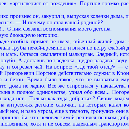
рев: «артиллерист от рождения». Портнов громко ра
хо произнес он, закурил и, выпуская колечки дыма, 
ил я. — И почему он стал вашей родиной?
.. С ним связаны воспоминания моего детства.
чную блокадную историю.
раде особых примет не имел, обычный жилой дом: 
чали трубы печей-времянок, и вился по ветру слабый 
и мать. Остался семилетний мальчуган. Бледный, исто
оруби. А доставив пол ведёрка, щедро раздавал воду 
ку и согревал чай. На вопрос: «Где твой отец?» — 
й Григорьевич Портнов действительно служил в Кро
о и бетон. Время было такое, что не вырваться ем
что дома не ладно. Все же отпросился у начальства 
ына в полном одиночестве, узнал обо всем... Погорев
хода нет... Только как туда добраться? Своим ходом 
а антресолях детские саночки, на которых катал к
мый нос, и рано утром, еще в темноте, тронулись они в
 пришло бы, что человек зимой решился пешком добр
инственным, хотя и не совсем надежным транспортом,