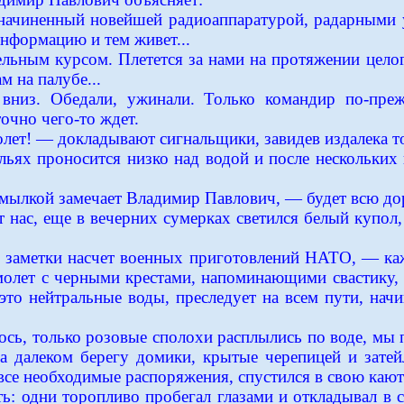
ачиненный новейшей радиоаппаратурой, радарными у
информацию и тем живет...
ельным курсом. Плетется за нами на протяжении целог
м на палубе...
 вниз. Обедали, ужинали. Только командир по-пре
очно чего-то ждет.
лет! — докладывают сигнальщики, завидев издалека то
ьях проносится низко над водой и после нескольких 
мылкой замечает Владимир Павлович, — будет всю до
от нас, еще в вечерних сумерках светился белый купол
 заметки насчет военных приготовлений НАТО, — кажет
молет с черными крестами, напоминающими свастику, 
это нейтральные воды, преследует на всем пути, нач
лось, только розовые сполохи расплылись по воде, мы
а далеком берегу домики, крытые черепицей и зате
се необходимые распоряжения, спустился в свою каюту
ать: одни торопливо пробегал глазами и откладывал в