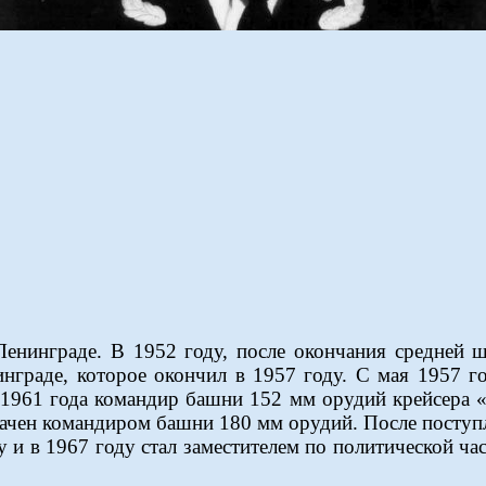
Ленинграде. В 1952 году, после окончания средней 
граде, которое окончил в 1957 году. С мая 1957 го
961 года командир башни 152 мм орудий крейсера «С
начен командиром башни 180 мм орудий. После поступ
у и в 1967 году стал заместителем по политической ч