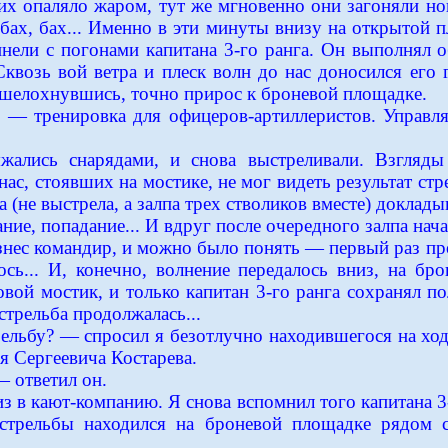
их опаляло жаром, тут же мгновенно они загоняли но
бах, бах... Именно в эти минуты внизу на открытой 
нели с погонами капитана 3-го ранга. Он выполнял о
квозь вой ветра и плеск волн до нас доносился его
е шелохнувшись, точно прирос к броневой площадке.
я — тренировка для офицеров-артиллеристов. Управл
ряжались снарядами, и снова выстреливали. Взгля
ас, стоявших на мостике, не мог видеть результат стр
 (не выстрела, а залпа трех стволиков вместе) доклад
ие, попадание... И вдруг после очередного залпа начал
знес командир, и можно было понять — первый раз про
ось... И, конечно, волнение передалось вниз, на б
овой мостик, и только капитан 3-го ранга сохранял п
стрельба продолжалась...
трельбу? — спросил я безотлучно находившегося на хо
я Сергеевича Костарева.
 ответил он.
з в кают-компанию. Я снова вспомнил того капитана 3-
стрельбы находился на броневой площадке рядом 