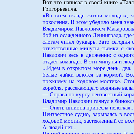
Вот что написал в своей книге «Тал
Григорьевича.
«Во всем складе жизни молодых, ч
поколения. В этом убедило меня зна
Владимиром Павловичем Макаровым. 
бой из осажденного Ленинграда, где
слогам читал букварь. Зато сегодня
ответственные минуты съемки с яко
Павлович весь в движении: с одного
отдает команды. В эти минуты и люд
...Идем в открытом море день, два.
белые чайки вьются за кормой. Вс
прежнему на ходовом мостике. Стои
корабля, рассекающего водяные валы 
— Справа по курсу неизвестный кора
Владимир Павлович глянул в бинокль
— Опять шпиона принесла нелегкая...
Неизвестное судно, зарываясь в во
ходовой мостик, застекленный со вс
А людей нет...
На мой вопрос, что это за судно, Вл