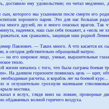
ь, доставило ему удовольствие; он читал медленно, 
 сын, которого мы усыновили после смерти его род
воспитали хорошего парня. Это для нас большая радо
за много друзей, но и много опасных врагов. Так ч
инута, надеемся, наш сын себя покажет, а «коль не хв
ражаться, как сражались, защищая наш родной Ленин
имир Павлович. — Таких много. А что касается их сы
ли, и сегодня действительно образцовый матрос.
 на его широкое лицо, умные, выразительные глаза: 
еское тепло.
 жизни началось с того, что была сыграна боевая тр
ен». На далеком горизонте появилась цель — щит, об
необходимые расчеты, и корабль лег на боевой курс...
но и оглушительно грохнули маленькие стволиковы
 крыле мостика.
азал я вслух, глядя вниз на ловкие, проворные дв
но обдаваемых волной горячего воздуха.