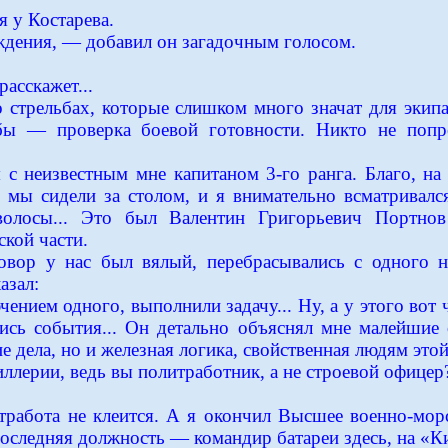
я у Костарева.
ждения, — добавил он загадочным голосом.
асскажет...
о стрельбах, которые слишком много значат для экипа
бы — проверка боевой готовности. Никто не попр
 с неизвестным мне капитаном 3-го ранга. Благо, на
 мы сидели за столом, и я внимательно всматривался
волосы... Это был Валентин Григорьевич Портно
ской части.
говор у нас был вялый, перебрасывались с одного 
азал:
ением одного, выполнили задачу... Ну, а у этого вот
лись события... Он детально объяснял мне малейши
ие дела, но и железная логика, свойственная людям это
иллерии, ведь вы политработник, а не строевой офице
тработа не клеится. А я окончил Высшее военно-мо
оследняя должность — командир батареи здесь, на «Ки