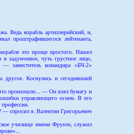
жа. Ведь корабль артиллерийский, и,
екал проштрафившегося лейтенанта,
 корабле это проще простого. Нашел
 в задумчивое, чуть грустное лицо,
в — заместитель командира «БЧ-2»
на другое. Коснулись и сегодняшней
 что произошло... — Он взял бумагу и
е ошибки управляющего огнем. В его
й профессии.
р? — спросил я. Валентин Григорьевич
рское училище имени Фрунзе, служил
рове»...