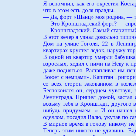
Я вспомнил, как его окрестил Коста
что в этом есть доля правды.
— Да, форт «Шанц» моя родина, — ти
— Это Кронштадтский форт? — спрос
— Кронштадтский. Самый старинный.
В этот вечер я узнал довольно типи
Дом на улице Гоголя, 22 в Ленинг
квартирах хрустел ледок, наружу тор
В одной из квартир умерли бабушка 
взрослых, ходил с ними на Неву к пр
даже подняться. Растапливал им печ
Воюет с немцами». Капитан Григори
со всех сторон закованном в желез
Беспокоился он, сердцем чувствуя, 
Ленинграда. Пришел домой, застал с
возьму тебя в Кронштадт, другого вы
нибудь придумаем...» И он нашел н
одеялом, посадил Валю, укутав по са
В мирное время в голову никому не
Теперь этим никого не удивишь. Ед