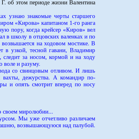
 Г. об этом периоде жизни Валентина
ках узнаю знакомые черты старшего
диром «Кирова» капитаном 1-го ранга
ую пору, когда крейсер «Киров» вел
ал в школу в отцовских валенках и по
а возвышается на ходовом мостике. В
т в узкой, тесной гавани, Владимир
, следит за носом, кормой и на ходу
 воле и разуму.
, вода со свинцовым отливом. И лишь
 вахты, дежурства. А командир по-
оры и опять смотрит вперед по носу
о своем миролюбии...
курсом. Мы уже отчетливо различаем
ю башню, возвышающуюся над палубой.