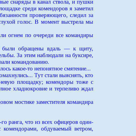
вые снаряды в канал ствола, и пушки
площадке среди комендоров я заметил
бязанности проверяющего, следил за
 глухой голос. В момент выстрела мы
яли огнем по очереди все командиры
ды были обращены вдаль — к щиту,
ельбы. За этим наблюдали на буксире,
ывали командованию.
ось какое-то непонятное смятение...
махнулись... Тут стали выяснять, кто
роневую площадку; комендоры тоже с
олное хладнокровие и терпеливо ждал
довом мостике заместителя командира
го ранга, что из всех офицеров один-
с комендорами, обдуваемый ветром,