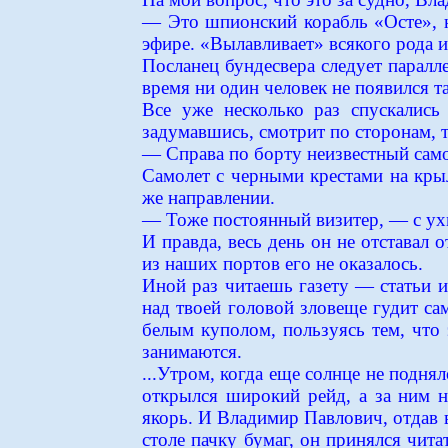
— Это шпионский корабль «Осте», н
эфире. «Вылавливает» всякого рода 
Посланец бундесвера следует паралл
время ни один человек не появился та
Все уже несколько раз спускались
задумавшись, смотрит по сторонам, т
— Справа по борту неизвестный само
Самолет с черными крестами на крыл
же направлении.
— Тоже постоянный визитер, — с ух
И правда, весь день он не отставал 
из наших портов его не оказалось.
Иной раз читаешь газету — статьи и
над твоей головой зловеще гудит са
белым куполом, пользуясь тем, что 
занимаются.
...Утром, когда еще солнце не подня
открылся широкий рейд, а за ним н
якорь. И Владимир Павлович, отдав в
столе пачку бумаг, он принялся чит