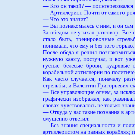
— Кто он такой? — поинтересовался 
— Артиллерист. Почти от самого ро
— Что это значит?
— Вы познакомьтесь с ним, и он сам р
За обедом не утихал разговор. Все 
стало быть, тренировочные стрель
понимали, что ему и без того горько.
После обеда я решил познакомиться
нужную каюту, постучал, и вот уже
густые белесые брови, кудрявые 
корабельной артиллерии по политиче
Как часто случается, поначалу раз
стрельбы, и Валентин Григорьевич ск
— Все управляющие огнем, за исключ
графически изображал, как развива
словах чувствовалось не только знан
— Откуда у вас такие познания в арт
смущенно ответил:
— Без знания специальности и поли
артиллеристом на разных кораблях; п