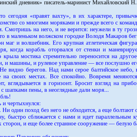
линский дневник» писатель-маринист Михайловский Н.
то сегодня «правят вахту», в их характере, привыч
комство со многими моряками и прежде всего с коман
Смотришь на него, и не верится: неужели в ту грозн
-то в маленьком волжском городке Володя Макаров бег
 он маг и волшебник. Его крупная атлетическая фигур
ря, когда корабль оторвался от стенки и маневрируе
 крыла мостика стремительно переносится на другое
и, и машины, и рулевое управление — все послушно его
 Не видно берегов. Над нами серое балтийское небо
е на своих местах. Все спокойно. Вовремя меняются
т, вглядывается в горизонт. Бросит взгляд на приб
с шапками пены, в неоглядные дали моря...
бль!
 и чертыхнулся:
 Ни один поход без него не обходится, а еще болтают 
лну, быстро сближается с нами и идет параллельным 
ех сторон, и еще более странное сооружение — белу
адимир Павлович объясняет: