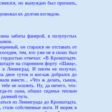
ссмеялся, но вынужден был признать,
провожал их долгим взглядом.
окна забиты фанерой, в полупустых
дымок.
щенный, он старался не отставать от
соседям, тем, кто уже не в силах был
с гордостью отвечал: «В Кронштадте.
нштадте на старинном форту «Шанц»,
у в Ленинград. И писем не получал.
на двое суток и кое-как добрался до
али вместе... «Что ж делать, сынок,
тебе не осилить. Ну, да ничего, что-
огда-то сына, обшил сиденье теплым
 далекий путь.
аться из Ленинграда до Кронштадта.
 стали собственные ноги. И моряк в