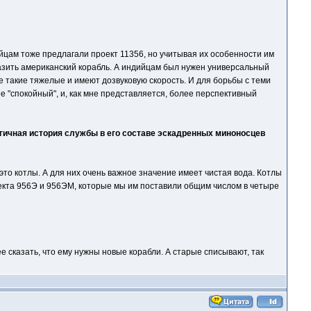
йцам тоже предлагали проект 11356, но учитывая их особенности им
разить американский корабль. А индийцам был нужен универсальный
 такие тяжелые и имеют дозвуковую скорость. И для борьбы с теми
е "спокойный", и, как мне представляется, более перспективный
агичная история службы в его составе эскадренных миноносцев
то котлы. А для них очень важное значение имеет чистая вода. Котлы
роекта 956Э и 956ЭМ, которые мы им поставили общим числом в четыре
е сказать, что ему нужны новые корабли. А старые списывают, так