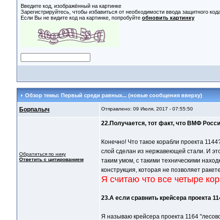
Введите код, изображённый на картинке
Зарегистрируйтесь, чтобы избавиться от необходимости ввода защитного код
Если Вы не видите код на картинке, попробуйте
обновить картинку
Обзор темы: Первый среди равных... (новые сообщения вверху)
Борпалыч
Отправлено: 09 Июля, 2017 - 07:55:50
22.Получается, тот факт, что ВМФ Рос
Конечно! Что такое корабли проекта 1144
слой сделан из нержавеющей стали. И этом
Обратиться по нику
Ответить с цитированием
таким умом, с такими техническими наход
конструкция, которая не позволяет ракет
Я считаю что все четыре ко
23.А если сравнить крейсера проекта 1
Я называю крейсера проекта 1164 "лесово