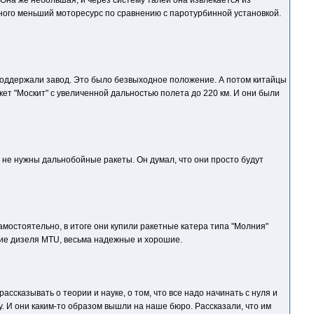
 Она же небольшая, и через систему талей она извлекается из
амного меньший моторесурс по сравнению с паротурбинной установкой.
ы поддержали завод. Это было безвыходное положение. А потом китайцы
ет "Москит" с увеличенной дальностью полета до 220 км. И они были
 не нужны дальнобойные ракеты. Он думал, что они просто будут
мостоятельно, в итоге они купили ракетные катера типа "Молния"
цкие дизеля MTU, весьма надежные и хорошие.
ссказывать о теории и науке, о том, что все надо начинать с нуля и
у. И они каким-то образом вышли на наше бюро. Рассказали, что им