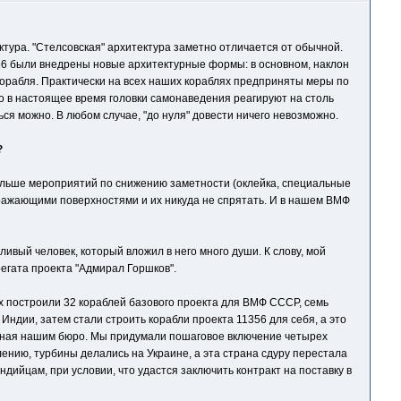
тура. "Стелсовская" архитектура заметно отличается от обычной.
356 были внедрены новые архитектурные формы: в основном, наклон
корабля. Практически на всех наших кораблях предприняты меры по
то в настоящее время головки самонаведения реагируют на столь
ся можно. В любом случае, "до нуля" довести ничего невозможно.
?
больше мероприятий по снижению заметности (оклейка, специальные
ражающими поверхностями и их никуда не спрятать. И в нашем ВМФ
ивый человек, который вложил в него много души. К слову, мой
егата проекта "Адмирал Горшков".
ах построили 32 кораблей базового проекта для ВМФ СССР, семь
ндии, затем стали строить корабли проекта 11356 для себя, а это
манная нашим бюро. Мы придумали пошаговое включение четырех
ению, турбины делались на Украине, а эта страна сдуру перестала
ндийцам, при условии, что удастся заключить контракт на поставку в