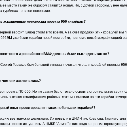
то совершенно иное дело. Ее за 24 часа можно поменять в морских условиях.
 ее место таким же образом ставится новая. Но, с другой стороны, у нее н
 турбинах - они как новенькие.
ь эскадренные миноносцы проекта 956 китайцам?
еверной верфи". Завод стоял в то время. А за счет продажи этих кораблей м
 956ЭМ уже были корабли новой постройки, причем с новой модификацией рак
советского и российского ВМФ должны были выглядеть так же?
Сергей Горшков был большой умница и считал, что для кораблей проекта 956
в чем они заключались?
р проекта ПС-500. Но им самим было трудно осилить строительство серии са
 очень высокая квалификация рабочих, хотя мы ставили на эти корабли неме
первый опыт проектирования таких небольших кораблей?
оссию вьетнамская делегация. Их повезли в ЦНИИ им. Крылова. Там им стали ра
намцы просто испугались. А ЦМКБ "Алмаз" с них тогда запросил огромную цен