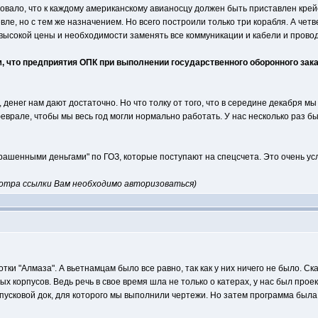
овало, что к каждому американскому авианосцу должен быть приставлен крей
е, но с тем же назначением. Но всего построили только три корабля. А четв
за высокой цены и необходимости заменять все коммуникации и кабели и прово
м, что предприятия ОПК при выполнении государственного оборонного зака
 денег нам дают достаточно. Но что толку от того, что в середине декабря мы
еврале, чтобы мы весь год могли нормально работать. У нас несколько раз был
рашенными деньгами" по ГОЗ, которые поступают на спецсчета. Это очень ус
мотра ссылки Вам необходимо авторизоваться)
тки "Алмаза". А вьетнамцам было все равно, так как у них ничего не было. Ск
х корпусов. Ведь речь в свое время шла не только о катерах, у нас был про
пусковой док, для которого мы выполнили чертежи. Но затем программа была 