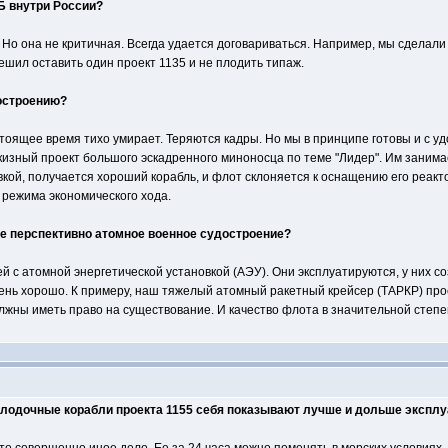
Б внутри России?
Но она не критичная. Всегда удается договариваться. Например, мы сделали п
шил оставить один проект 1135 и не плодить типаж.
остроению?
оящее время тихо умирает. Теряются кадры. Но мы в принципе готовы и с уд
кизный проект большого эскадренного миноносца по теме "Лидер". Им занима
кой, получается хороший корабль, и флот склоняется к оснащению его реакт
 режима экономического хода.
е перспективно атомное военное судостроение?
й с атомной энергетической установкой (АЭУ). Они эксплуатируются, у них 
очень хорошо. К примеру, наш тяжелый атомный ракетный крейсер (ТАРКР) прое
лжны иметь право на существование. И качество флота в значительной степе
олодочные корабли проекта 1155 себя показывают лучше и дольше экспл