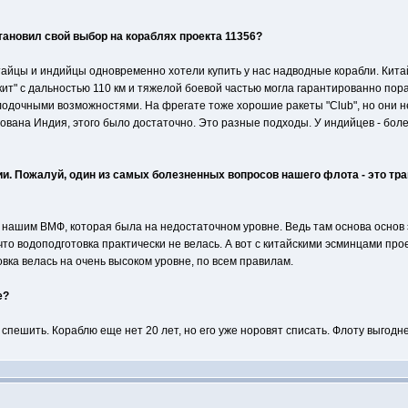
тановил свой выбор на кораблях проекта 11356?
тайцы и индийцы одновременно хотели купить у нас надводные корабли. Кита
кит" с дальностью 110 км и тяжелой боевой частью могла гарантированно по
одочными возможностями. На фрегате тоже хорошие ракеты "Club", но они не
вана Индия, этого было достаточно. Это разные подходы. У индийцев - боле
и. Пожалуй, один из самых болезненных вопросов нашего флота - это тр
 нашим ВМФ, которая была на недостаточном уровне. Ведь там основа основ э
что водоподготовка практически не велась. А вот с китайскими эсминцами п
овка велась на очень высоком уровне, по всем правилам.
е?
спешить. Кораблю еще нет 20 лет, но его уже норовят списать. Флоту выгодне