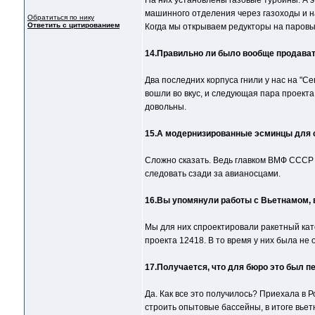
На них установлены газовые турбины. А э
машинного отделения через газоходы и на
Обратиться по нику
Ответить с цитированием
Когда мы открываем редукторы на паровых
14.Правильно ли было вообще продават
Два последних корпуса гнили у нас на "С
вошли во вкус, и следующая пара проекта
довольны.
15.А модернизированные эсминцы для 
Сложно сказать. Ведь главком ВМФ СССР 
следовать сзади за авианосцами.
16.Вы упомянули работы с Вьетнамом, 
Мы для них спроектировали ракетный кате
проекта 12418. В то время у них была не
17.Получается, что для бюро это был 
Да. Как все это получилось? Приехала в Р
строить опытовые бассейны, в итоге вьет