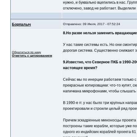
нужно, и буквально вцепились в нас. Груп
отключено, завод не работает. Выделили 
Борпалыч
Отправлено: 09 Июля, 2017 - 07:52:24
8.Но разве нельзя заменить вращающиес
У нас такие системы есть. Но они смонти
дорогая система. Существенно снижают 
Обратиться по нику
Ответить с цитированием
9.Известно, что Северное ПКБ в 1990-2
настоящее время?
Сейчас мы по инерции работаем только с 
прекрасные копировщики: что-то купят, 
напичкана микрофонами, чтобы слышать н
В 1990-е гг. у нас было три крупных нап
проектировали и строили целый ряд проек
Причем эскадренные миноносцы проекта 6
построены такие корабли, которые уже поч
одного из индийских кораблей проекта 61