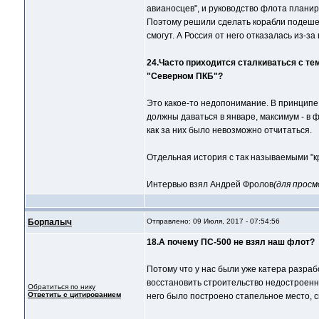
авианосцев", и руководство флота планир
Поэтому решили сделать корабли подешевл
смогут. А Россия от него отказалась из-
24.Часто приходится сталкиваться с те
"Северном ПКБ"?
Это какое-то недопонимание. В принципе,
должны даваться в январе, максимум - в ф
как за них было невозможно отчитаться.
Отдельная история с так называемыми "к
Интервью взял Андрей Фролов
(для прос
Борпалыч
Отправлено: 09 Июля, 2017 - 07:54:56
18.А почему ПС-500 не взял наш флот?
Потому что у нас были уже катера разрабо
восстановить строительство недостроенны
Обратиться по нику
Ответить с цитированием
него было построено стапельное место, с