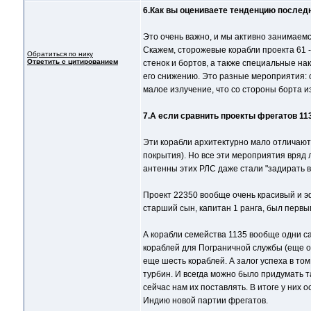
6.Как вы оцениваете тенденцию послед
Это очень важно, и мы активно занимаемс
Скажем, сторожевые корабли проекта 61 
Обратиться по нику
Ответить с цитированием
стенок и бортов, а также специальные н
его снижению. Это разные мероприятия: о
малое излучение, что со стороны борта и
7.А если сравнить проекты фрегатов 113
Эти корабли архитектурно мало отличают
покрытия). Но все эти мероприятия вряд
антенны этих РЛС даже стали "задирать в
Проект 22350 вообще очень красивый и эф
старший сын, капитан 1 ранга, был перв
А корабли семейства 1135 вообще одни с
кораблей для Пограничной службы (еще од
еще шесть кораблей. А залог успеха в т
турбин. И всегда можно было придумать т
сейчас нам их поставлять. В итоге у них 
Индию новой партии фрегатов.