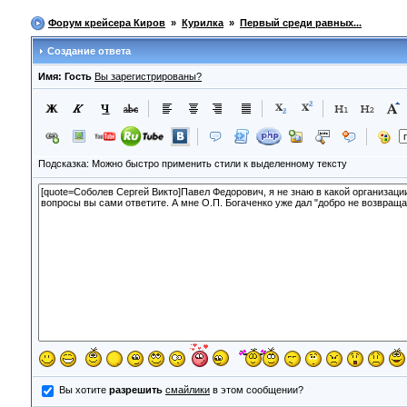
Форум крейсера Киров
»
Курилка
»
Первый среди равных...
Создание ответа
Имя: Гость
Вы зарегистрированы?
Подсказка: Можно быстро применить стили к выделенному тексту
Вы хотите
разрешить
смайлики
в этом сообщении?