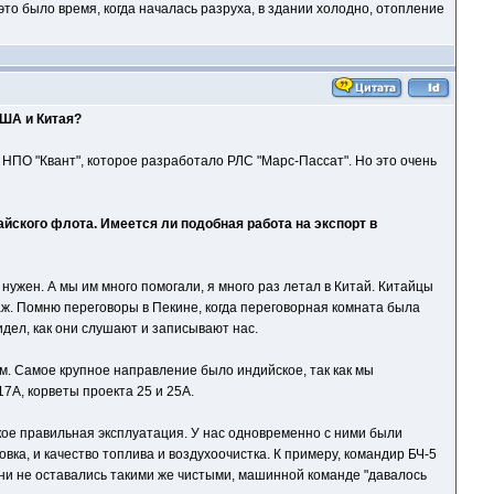
 это было время, когда началась разруха, в здании холодно, отопление
США и Китая?
 НПО "Квант", которое разработало РЛС "Марс-Пассат". Но это очень
айского флота. Имеется ли подобная работа на экспорт в
нужен. А мы им много помогали, я много раз летал в Китай. Китайцы
аж. Помню переговоры в Пекине, когда переговорная комната была
дел, как они слушают и записывают нас.
ем. Самое крупное направление было индийское, так как мы
7А, корветы проекта 25 и 25А.
кое правильная эксплуатация. У нас одновременно с ними были
вка, и качество топлива и воздухоочистка. К примеру, командир БЧ-5
они не оставались такими же чистыми, машинной команде "давалось