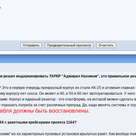
а
сии решил модернизировать ТАРКР "Адмирал Нахимов", это правильное р
? Это в первую очередь прекрасный корпус из стали АК-25 и атомная главная
у корпусу нет сноса. Он может и 40, и 50 и 60 лет эксплуатироваться. У нег
ками. Корпус и ядерный реактор - это платформа, на которой можно сделать в
е поразить погреба за счет различных преград. Да, надо менять системы и тр
рабля должны быть восстановлены.
144 с ракетными крейсерами проекта 1164?
зами" из-за характерных пусковых установок крылатых ракет. Как вообще поя