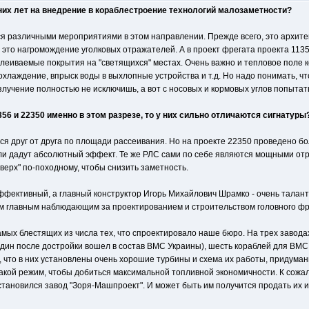
них лет на внедрение в кораблестроение технологий малозаметности?
я различными мероприятиями в этом направлении. Прежде всего, это архитек
- это нагромождение уголковых отражателей. А в проект фрегата проекта 11
аклеиваемые покрытия на "светящихся" местах. Очень важно и тепловое поле 
хлаждение, впрыск воды в выхлопные устройства и т.д. Но надо понимать, ч
злучение полностью не исключишь, а вот с носовых и кормовых углов попытать
56 и 22350 именно в этом разрезе, то у них сильно отличаются сигнатуры
ся друг от друга по площади рассеивания. Но на проекте 22350 проведено 
 ли дадут абсолютный эффект. Те же РЛС сами по себе являются мощными от
верх" по-походному, чтобы снизить заметность.
фективный, а главный конструктор Игорь Михайлович Шрамко - очень талантл
ым главным наблюдающим за проектированием и строительством головного фр
амых блестящих из числа тех, что спроектировало наше бюро. На трех завод
ин после достройки вошел в состав ВМС Украины), шесть кораблей для ВМС И
ом, что в них установлены очень хорошие турбины и схема их работы, приду
акой режим, чтобы добиться максимальной топливной экономичности. К сожал
остановился завод "Зоря-Машпроект". И может быть им получится продать их и