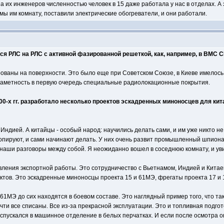
па их инженеров численностью человек в 15 даже работала у нас в отделах. А
мы им комнату, поставили электрические обогреватели, и они работали.
я РЛС на РЛС с активной фазированной решеткой, как, например, в ВМС 
рованы на поверхности. Это было еще при Советском Союзе, в Киеве имелось
заметность в первую очередь специальные радиолокационные покрытия.
000-х гг. разработало несколько проектов эскадренных миноносцев для кит
Индией. А китайцы - особый народ: научились делать сами, и им уже никто не 
скопируют, и сами начинают делать. У них очень развит промышленный шпион
аши разговоры между собой. Я неожиданно вошел в соседнюю комнату, и уви
равления экспортной работы. Это сотрудничество с Вьетнамом, Индией и Кита
тов. Это эскадренные миноносцы проекта 15 и 61МЭ, фрегаты проекта 17 и 1
1МЭ до сих находятся в боевом составе. Это наглядный пример того, что та
ти все списаны. Все из-за прекрасной эксплуатации. Это и топливная подгото
 спускался в машинное отделение в белых перчатках. И если после осмотра 