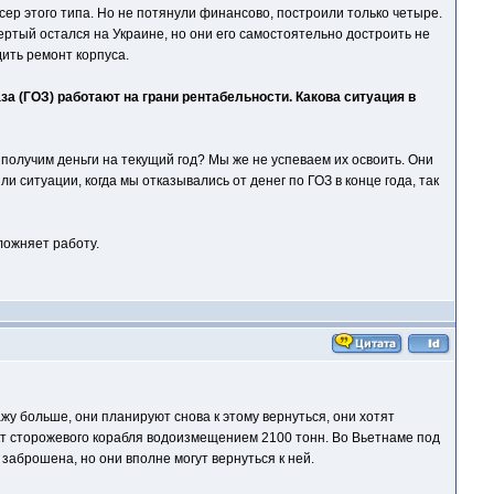
сер этого типа. Но не потянули финансово, построили только четыре.
ертый остался на Украине, но они его самостоятельно достроить не
дить ремонт корпуса.
за (ГОЗ) работают на грани рентабельности. Какова ситуация в
 получим деньги на текущий год? Мы же не успеваем их освоить. Они
и ситуации, когда мы отказывались от денег по ГОЗ в конце года, так
ложняет работу.
ажу больше, они планируют снова к этому вернуться, они хотят
ект сторожевого корабля водоизмещением 2100 тонн. Во Вьетнаме под
заброшена, но они вполне могут вернуться к ней.