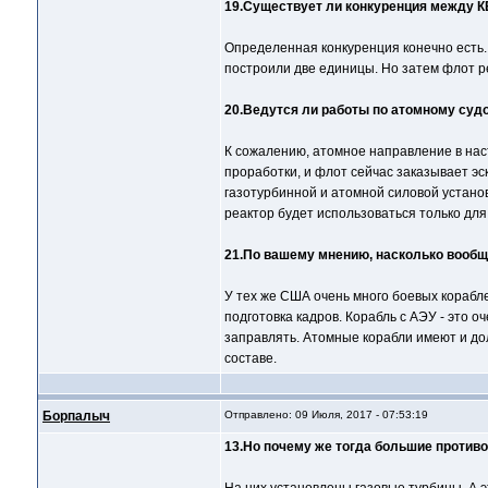
19.Существует ли конкуренция между К
Определенная конкуренция конечно есть. 
построили две единицы. Но затем флот ре
20.Ведутся ли работы по атомному суд
К сожалению, атомное направление в наст
проработки, и флот сейчас заказывает эс
газотурбинной и атомной силовой установ
реактор будет использоваться только для
21.По вашему мнению, насколько вообщ
У тех же США очень много боевых корабле
подготовка кадров. Корабль с АЭУ - это 
заправлять. Атомные корабли имеют и до
составе.
Борпалыч
Отправлено: 09 Июля, 2017 - 07:53:19
13.Но почему же тогда большие против