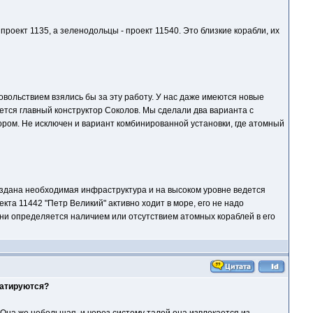
роект 1135, а зеленодольцы - проект 11540. Это близкие корабли, их
овольствием взялись бы за эту работу. У нас даже имеются новые
ется главный конструктор Соколов. Мы сделали два варианта с
ором. Не исключен и вариант комбинированной установки, где атомный
создана необходимая инфраструктура и на высоком уровне ведется
кта 11442 "Петр Великий" активно ходит в море, его не надо
ни определяется наличием или отсутствием атомных кораблей в его
уатируются?